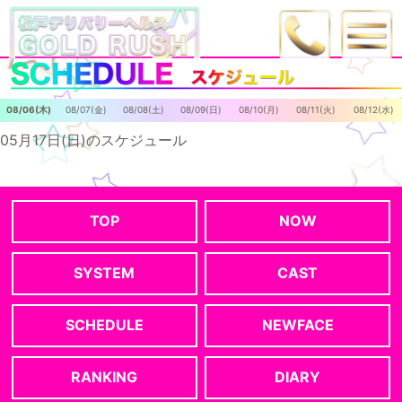
08/06(木)
08/07(金)
08/08(土)
08/09(日)
08/10(月)
08/11(火)
08/12(水)
05月17日(日)のスケジュール
TOP
NOW
SYSTEM
CAST
SCHEDULE
NEWFACE
RANKING
DIARY