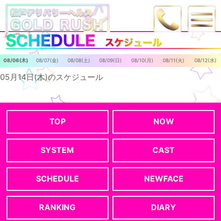
08/06(木)
08/07(金)
08/08(土)
08/09(日)
08/10(月)
08/11(火)
08/12(水)
05月14日(木)のスケジュール
TOP
NOW
SYSTEM
CAST
SCHEDULE
NEWFACE
RANKING
DIARY