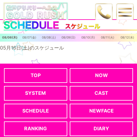
08/06(木)
08/07(金)
08/08(土)
08/09(日)
08/10(月)
08/11(火)
08/12(水)
05月16日(土)のスケジュール
TOP
NOW
SYSTEM
CAST
SCHEDULE
NEWFACE
RANKING
DIARY