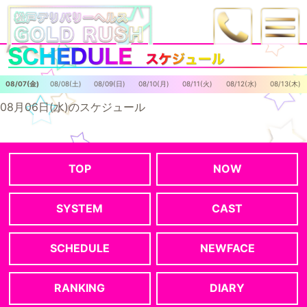
08/07(金)
08/08(土)
08/09(日)
08/10(月)
08/11(火)
08/12(水)
08/13(木)
08月06日(水)のスケジュール
TOP
NOW
SYSTEM
CAST
SCHEDULE
NEWFACE
RANKING
DIARY